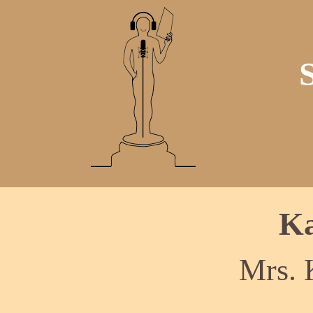
Ka
Mrs. 