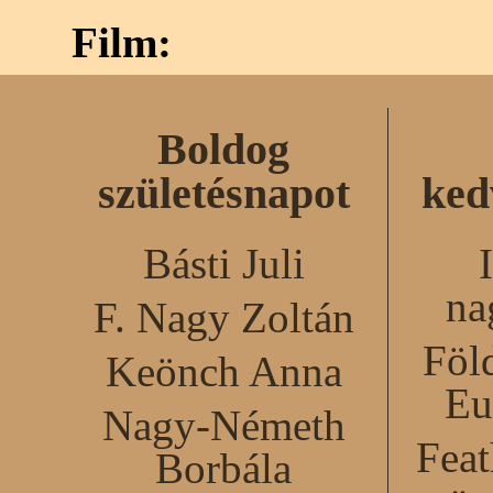
Film:
Boldog
születésnapot
ked
Básti Juli
na
F. Nagy Zoltán
Föl
Keönch Anna
Eu
Nagy-Németh
Feat
Borbála