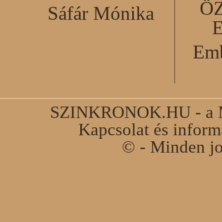
Ö
Sáfár Mónika
Emb
SZINKRONOK.HU - a Ma
Kapcsolat és infor
© - Minden jo