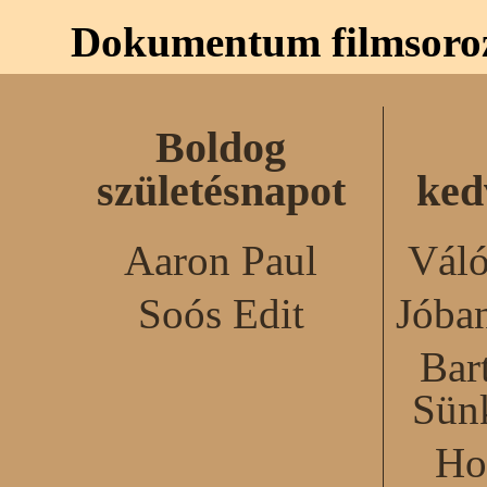
Dokumentum filmsoro
Boldog
születésnapot
ked
Aaron Paul
Váló
Soós Edit
Jóba
Bar
Sün
Ho