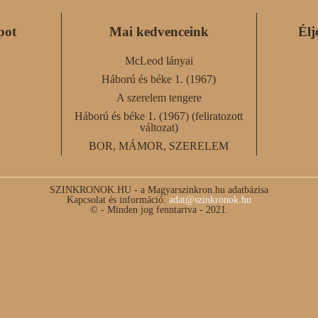
pot
Mai kedvenceink
Élj
McLeod lányai
Háború és béke 1. (1967)
A szerelem tengere
Háború és béke 1. (1967) (feliratozott
változat)
BOR, MÁMOR, SZERELEM
SZINKRONOK.HU - a Magyarszinkron.hu adatbázisa
Kapcsolat és információ:
adat@szinkronok.hu
© - Minden jog fenntartva - 2021.