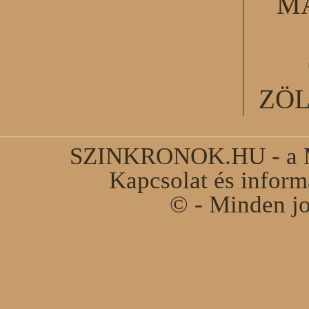
M
ZÖ
SZINKRONOK.HU - a Ma
Kapcsolat és infor
© - Minden jo