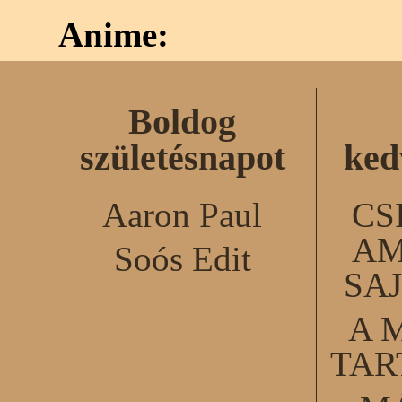
Anime:
Boldog
születésnapot
ked
Aaron Paul
CS
AM
Soós Edit
SA
A 
TA