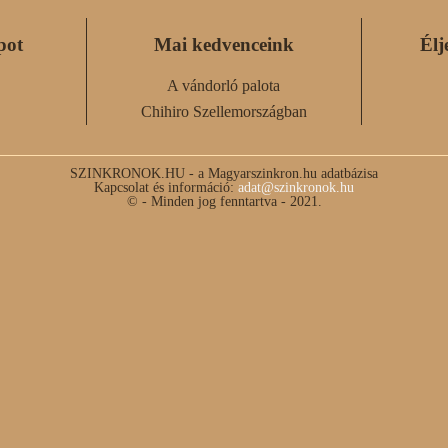
pot
Mai kedvenceink
Élj
A vándorló palota
Chihiro Szellemországban
SZINKRONOK.HU - a Magyarszinkron.hu adatbázisa
Kapcsolat és információ:
adat@szinkronok.hu
© - Minden jog fenntartva - 2021.