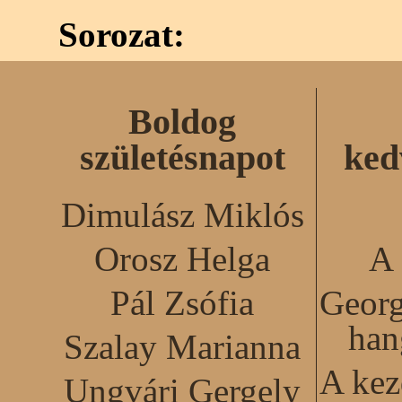
Sorozat:
Boldog
születésnapot
ked
Dimulász Miklós
Orosz Helga
A 
Pál Zsófia
Georg
han
Szalay Marianna
A kez
Ungvári Gergely