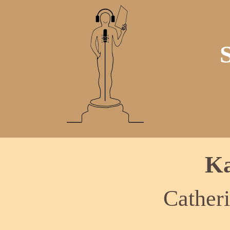
Ka
Cather