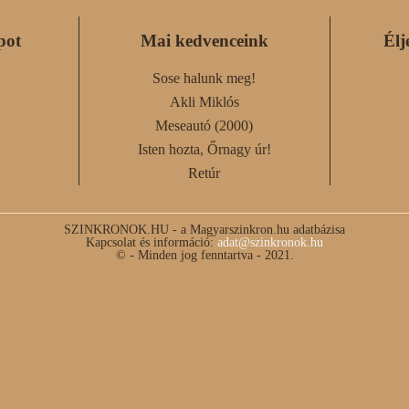
pot
Mai kedvenceink
Élj
Sose halunk meg!
Akli Miklós
Meseautó (2000)
Isten hozta, Őrnagy úr!
Retúr
SZINKRONOK.HU - a Magyarszinkron.hu adatbázisa
Kapcsolat és információ:
adat@szinkronok.hu
© - Minden jog fenntartva - 2021.