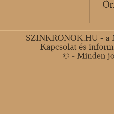
Őr
SZINKRONOK.HU - a Ma
Kapcsolat és infor
© - Minden jo