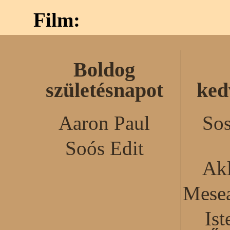
Film:
Boldog
születésnapot
ked
Aaron Paul
Sos
Soós Edit
Akl
Mesea
Ist