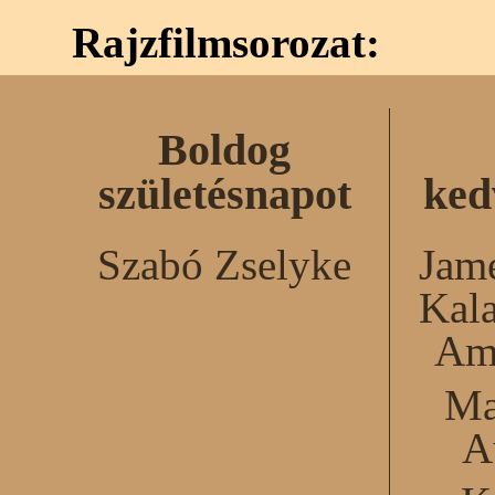
Rajzfilmsorozat:
Boldog
születésnapot
ked
Szabó Zselyke
Jame
Kal
Am
Ma
A