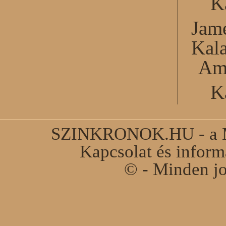
K
Jame
Kal
Am
K
SZINKRONOK.HU - a Ma
Kapcsolat és infor
© - Minden jo