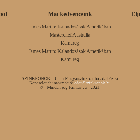
pot
Mai kedvenceink
Élj
James Martin: Kalandozások Amerikában
Masterchef Australia
Kamureg
James Martin: Kalandozások Amerikában
Kamureg
SZINKRONOK.HU - a Magyarszinkron.hu adatbázisa
Kapcsolat és információ:
adat@szinkronok.hu
© - Minden jog fenntartva - 2021.