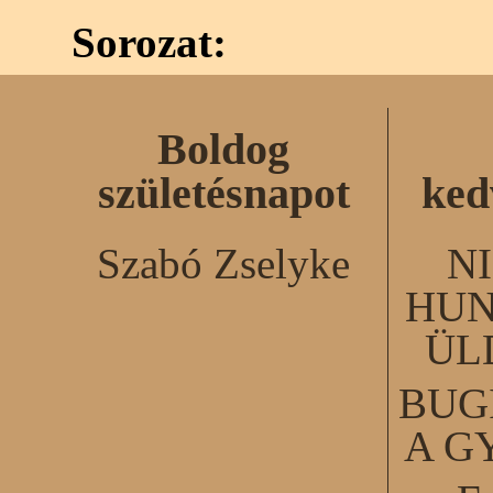
Sorozat:
Boldog
születésnapot
ked
Szabó Zselyke
N
HUN
ÜL
BUG
A G