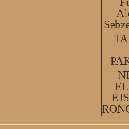
F
Al
Sebze
TA
PA
N
EL
ÉJ
RON