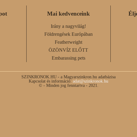
pot
Mai kedvenceink
Élj
Irány a nagyvilág!
Földrengések Európában
Featherweight
ÖZÖNVÍZ ELŐTT
Embarassing pets
SZINKRONOK.HU - a Magyarszinkron.hu adatbázisa
Kapcsolat és információ:
adat@szinkronok.hu
© - Minden jog fenntartva - 2021.