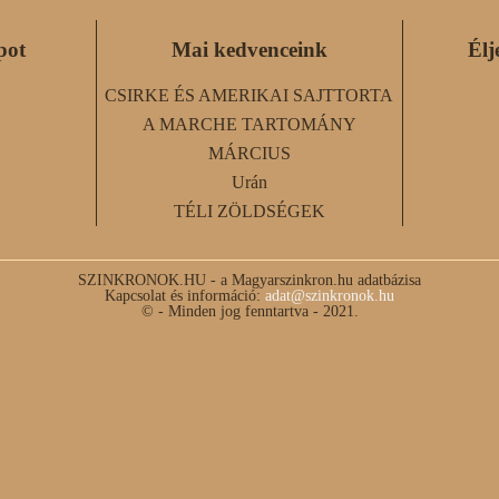
pot
Mai kedvenceink
Élj
CSIRKE ÉS AMERIKAI SAJTTORTA
A MARCHE TARTOMÁNY
MÁRCIUS
Urán
TÉLI ZÖLDSÉGEK
SZINKRONOK.HU - a Magyarszinkron.hu adatbázisa
Kapcsolat és információ:
adat@szinkronok.hu
© - Minden jog fenntartva - 2021.