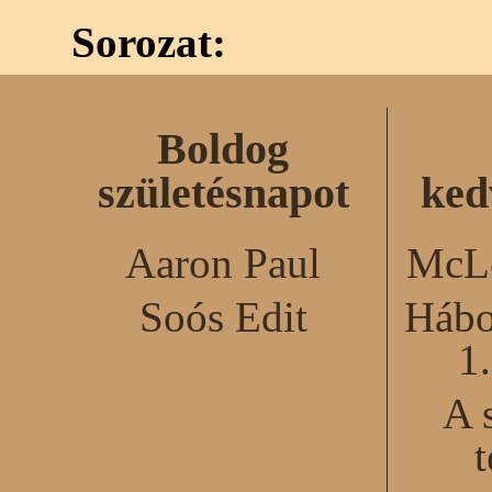
Sorozat:
Boldog
születésnapot
ked
Aaron Paul
McLe
Soós Edit
Hábo
1
A 