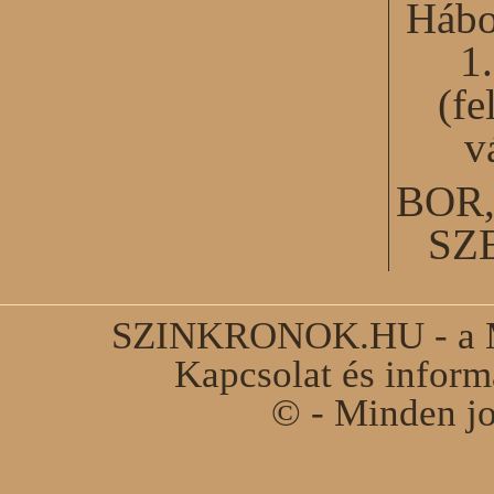
Hábo
1
(fe
v
BOR
SZ
SZINKRONOK.HU - a Ma
Kapcsolat és infor
© - Minden jo