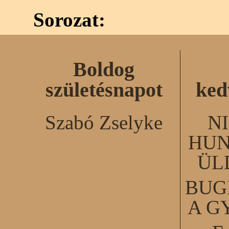
Sorozat:
Boldog
születésnapot
ked
Szabó Zselyke
N
HUN
ÜL
BUG
A G