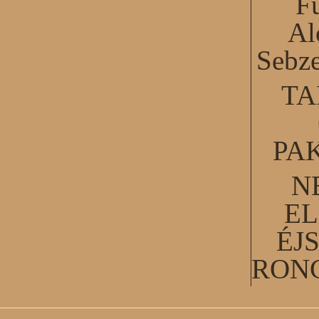
F
Al
Sebze
TA
PA
N
EL
ÉJ
RON