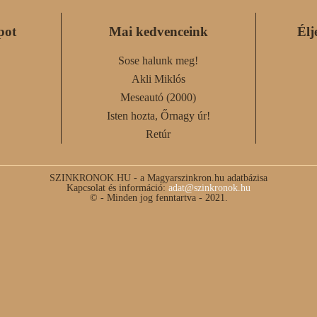
pot
Mai kedvenceink
Élj
Sose halunk meg!
Akli Miklós
Meseautó (2000)
Isten hozta, Őrnagy úr!
Retúr
SZINKRONOK.HU - a Magyarszinkron.hu adatbázisa
Kapcsolat és információ:
adat@szinkronok.hu
© - Minden jog fenntartva - 2021.