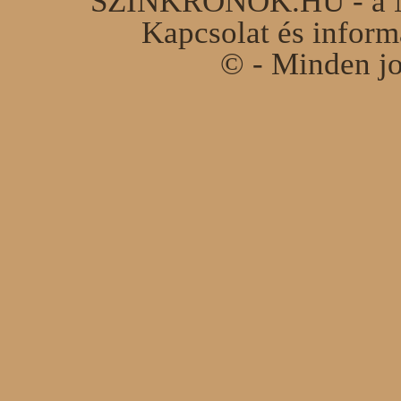
SZINKRONOK.HU - a Ma
Kapcsolat és infor
© - Minden jo