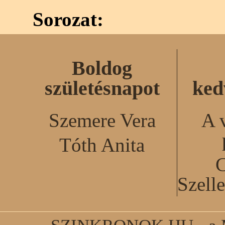
Sorozat:
Boldog
születésnapot
ked
Szemere Vera
A 
Tóth Anita
C
Szell