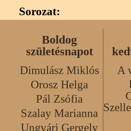
Sorozat:
Boldog
születésnapot
ked
Dimulász Miklós
A 
Orosz Helga
C
Pál Zsófia
Szell
Szalay Marianna
Ungvári Gergely