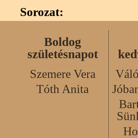
Sorozat:
Boldog
születésnapot
ked
Szemere Vera
Váló
Tóth Anita
Jóba
Bar
Sün
Ho