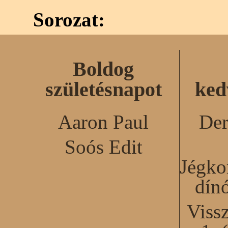
Sorozat:
Boldog
születésnapot
ked
Aaron Paul
Der
Soós Edit
Jégko
dín
Viss