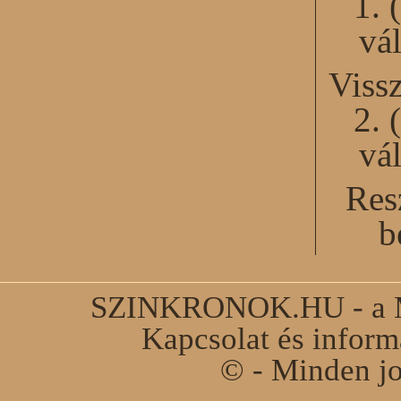
1. 
vál
Viss
2. 
vál
Res
b
SZINKRONOK.HU - a Ma
Kapcsolat és infor
© - Minden jo