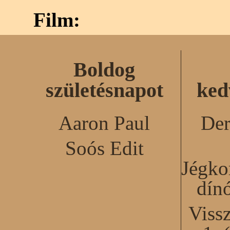
Film:
Boldog
születésnapot
ked
Aaron Paul
Der
Soós Edit
Jégko
dín
Viss