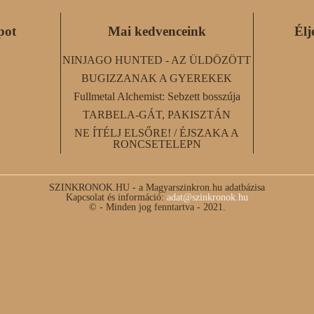
pot
Mai kedvenceink
Élj
NINJAGO HUNTED - AZ ÜLDÖZÖTT
BUGIZZANAK A GYEREKEK
Fullmetal Alchemist: Sebzett bosszúja
TARBELA-GÁT, PAKISZTÁN
NE ÍTÉLJ ELSŐRE! / ÉJSZAKA A
RONCSETELEPN
SZINKRONOK.HU - a Magyarszinkron.hu adatbázisa
Kapcsolat és információ:
adat@szinkronok.hu
© - Minden jog fenntartva - 2021.