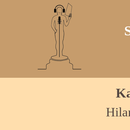
Ka
Hila