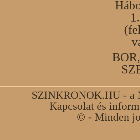
Hábo
1
(fe
v
BOR
SZ
SZINKRONOK.HU - a Ma
Kapcsolat és infor
© - Minden jo