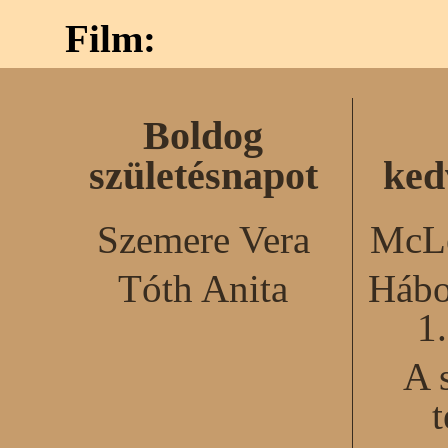
Film:
Boldog
születésnapot
ked
Szemere Vera
McLe
Tóth Anita
Hábo
1
A 