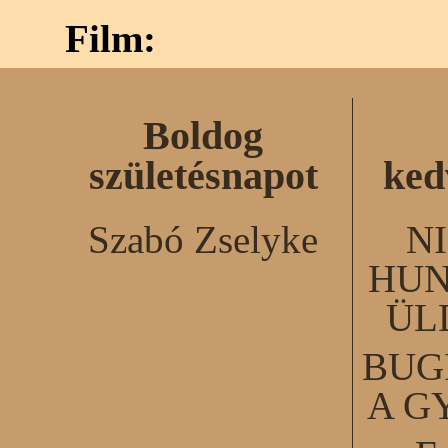
Film:
Boldog
születésnapot
ked
Szabó Zselyke
N
HUN
ÜL
BUG
A G