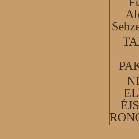
F
Al
Sebze
TA
PA
N
EL
ÉJ
RON