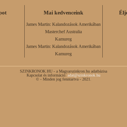
pot
Mai kedvenceink
Élj
James Martin: Kalandozások Amerikában
Masterchef Australia
Kamureg
James Martin: Kalandozások Amerikában
Kamureg
SZINKRONOK.HU - a Magyarszinkron.hu adatbázisa
Kapcsolat és információ:
adat@szinkronok.hu
© - Minden jog fenntartva - 2021.