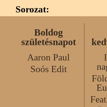
Sorozat:
Boldog
születésnapot
ked
Aaron Paul
na
Soós Edit
Föl
Eu
Feat