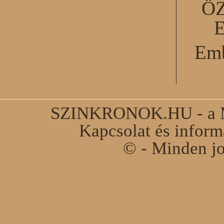
Ö
Emb
SZINKRONOK.HU - a Ma
Kapcsolat és infor
© - Minden jo