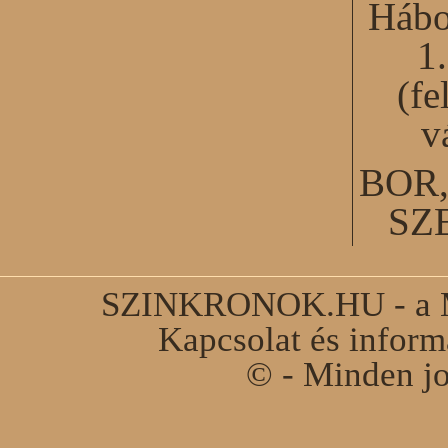
Hábo
1
(fe
v
BOR
SZ
SZINKRONOK.HU - a Ma
Kapcsolat és infor
© - Minden jo