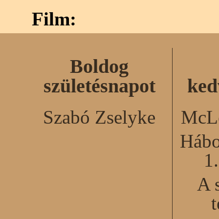
Film:
Boldog
születésnapot
ked
Szabó Zselyke
McLe
Hábo
1
A 