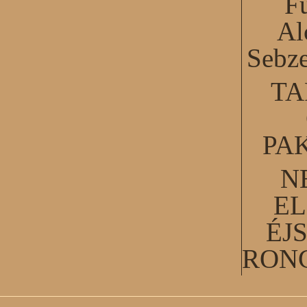
F
Al
Sebze
TA
PA
N
EL
ÉJ
RON