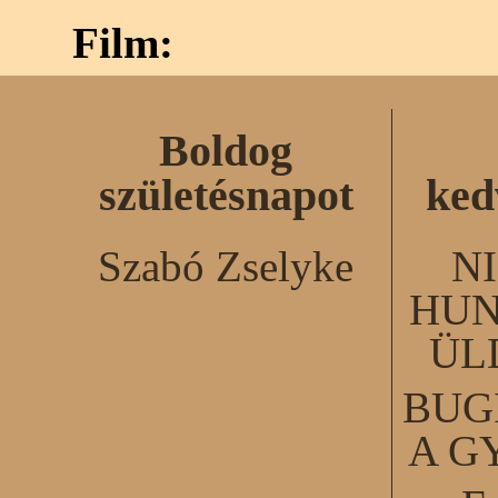
Film:
Boldog
születésnapot
ked
Szabó Zselyke
N
HUN
ÜL
BUG
A G