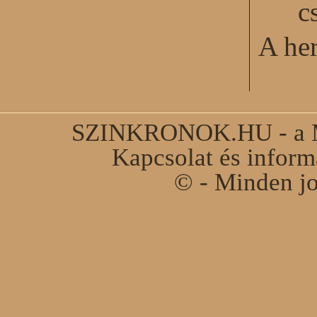
c
A he
SZINKRONOK.HU - a Ma
Kapcsolat és infor
© - Minden jo