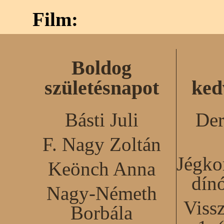
Film:
Boldog
születésnapot
ked
Básti Juli
Der
F. Nagy Zoltán
Jégko
Keönch Anna
dín
Nagy-Németh
Viss
Borbála