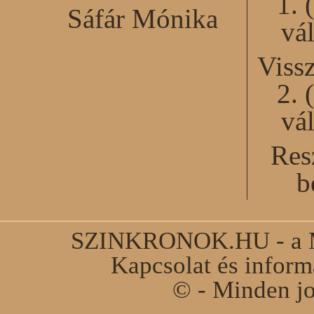
1. 
Sáfár Mónika
vál
Viss
2. 
vál
Res
b
SZINKRONOK.HU - a Ma
Kapcsolat és infor
© - Minden jo