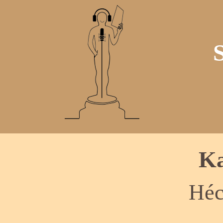
Ka
Héc