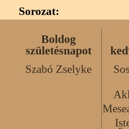
Sorozat:
Boldog
születésnapot
ked
Szabó Zselyke
Sos
Akl
Mesea
Ist