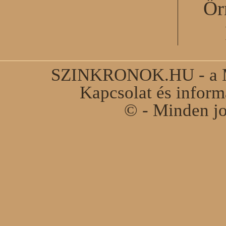
Őr
SZINKRONOK.HU - a Ma
Kapcsolat és infor
© - Minden jo