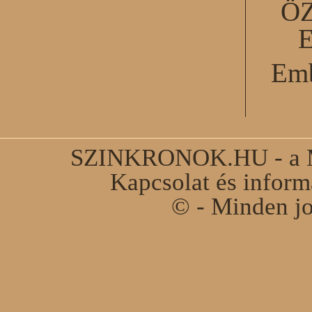
Ö
Emb
SZINKRONOK.HU - a Ma
Kapcsolat és infor
© - Minden jo