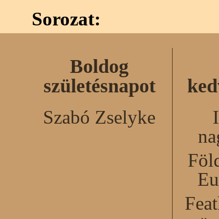
Sorozat:
Boldog
születésnapot
ked
Szabó Zselyke
na
Föl
Eu
Feat