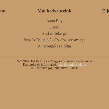
pot
Mai kedvenceink
Élj
Astro Boy
L'ecsó
Susi és Tekergő
Susi és Tekergő 2 - Csibész, a csavargó
A hercegnő és a béka
SZINKRONOK.HU - a Magyarszinkron.hu adatbázisa
Kapcsolat és információ:
adat@szinkronok.hu
© - Minden jog fenntartva - 2021.