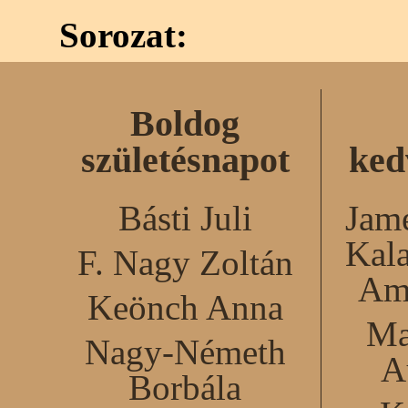
Sorozat:
Boldog
születésnapot
ked
Básti Juli
Jame
Kal
F. Nagy Zoltán
Am
Keönch Anna
Ma
Nagy-Németh
A
Borbála