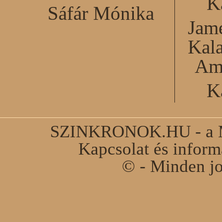
K
Sáfár Mónika
Jame
Kal
Am
K
SZINKRONOK.HU - a Ma
Kapcsolat és infor
© - Minden jo