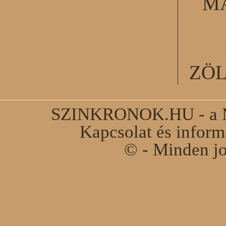
M
ZÖ
SZINKRONOK.HU - a Ma
Kapcsolat és infor
© - Minden jo