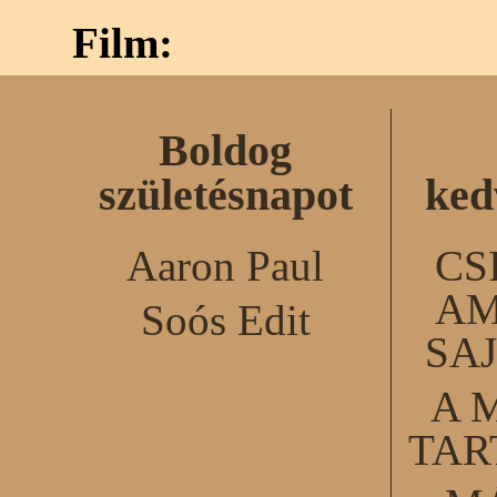
Film:
Boldog
születésnapot
ked
Aaron Paul
CS
AM
Soós Edit
SA
A 
TA