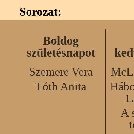
Sorozat:
Boldog
születésnapot
ked
Szemere Vera
McLe
Tóth Anita
Hábo
1
A 