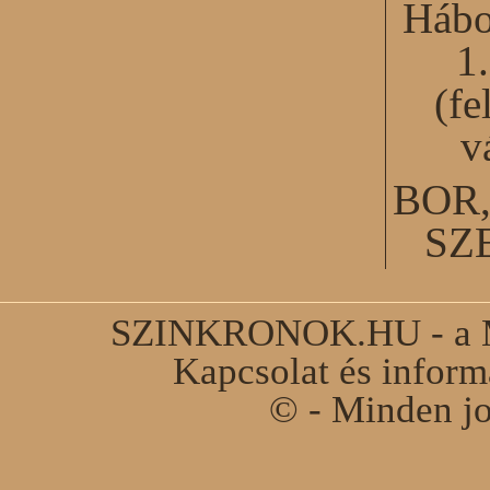
Hábo
1
(fe
v
BOR
SZ
SZINKRONOK.HU - a Ma
Kapcsolat és infor
© - Minden jo