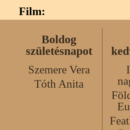
Film:
Boldog
születésnapot
ked
Szemere Vera
na
Tóth Anita
Föl
Eu
Feat