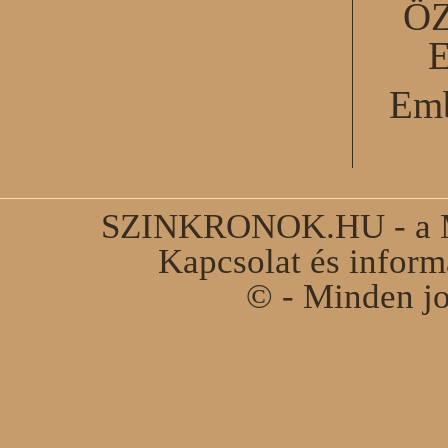
Ö
Emb
SZINKRONOK.HU - a Ma
Kapcsolat és infor
© - Minden jo