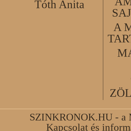
AM
Tóth Anita
SA
A 
TA
M
ZÖ
SZINKRONOK.HU - a Ma
Kapcsolat és infor