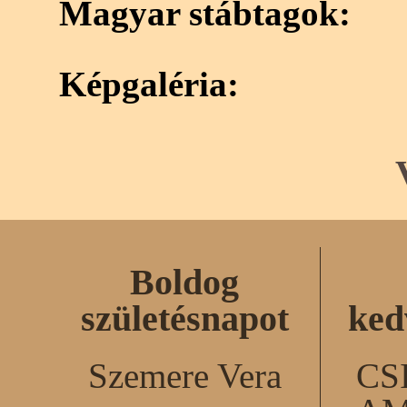
Magyar stábtagok:
Képgaléria:
Boldog
születésnapot
ked
Szemere Vera
CS