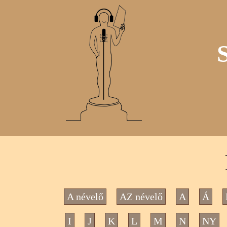
A névelő
AZ névelő
A
Á
I
J
K
L
M
N
NY