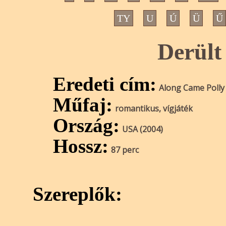
TY
U
Ú
Ü
Ű
Derült
Eredeti cím:
Along Came Polly
Műfaj:
romantikus, vígjáték
Ország:
USA (2004)
Hossz:
87 perc
Szereplők: