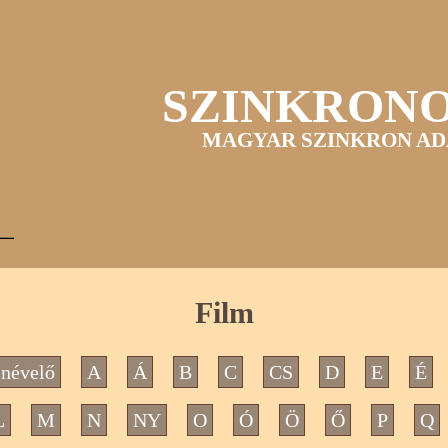
SZINKRON
MAGYAR SZINKRON AD
Film
névelő
A
Á
B
C
CS
D
E
É
L
M
N
NY
O
Ó
Ö
Ő
P
Q