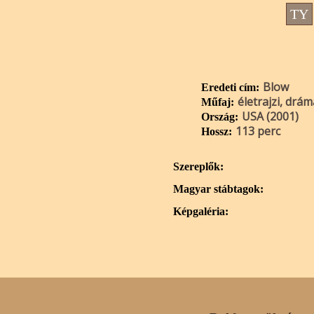
TY
Blow
Eredeti cím:
életrajzi, drám
Műfaj:
USA (2001)
Ország:
113 perc
Hossz:
Szereplők:
Magyar stábtagok:
Képgaléria: