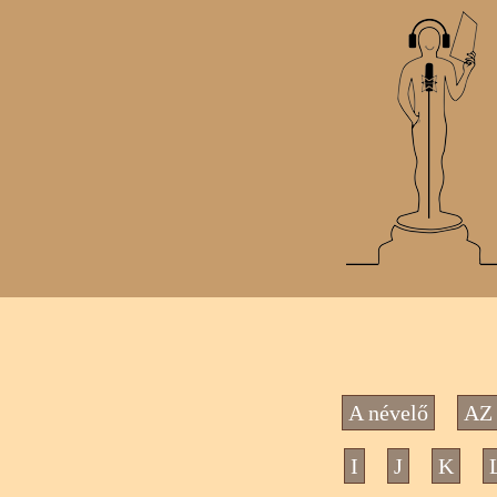
A névelő
AZ 
I
J
K