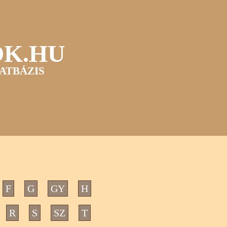
OK.HU
ATBÁZIS
F
G
GY
H
R
S
SZ
T