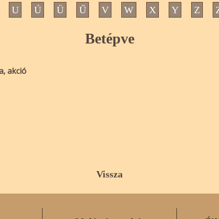
U
Ú
Ü
Ű
V
W
X
Y
Z
Betépve
a, akció
Vissza