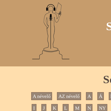
S
A névelő
AZ névelő
A
Á
I
J
K
L
M
N
NY