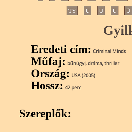
TY
U
Ú
Ü
Ű
Gyil
Eredeti cím:
Criminal Minds
Műfaj:
bűnügyi, dráma, thriller
Ország:
USA (2005)
Hossz:
42 perc
Szereplők: