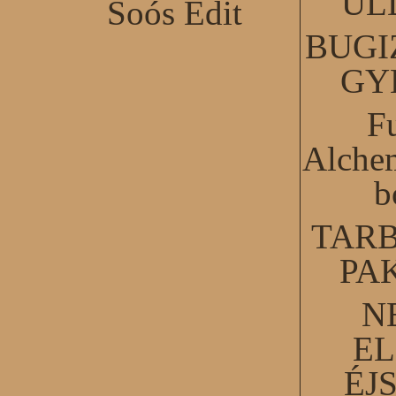
ÜL
Soós Edit
BUGI
GY
F
Alchem
b
TARB
PA
N
EL
ÉJ