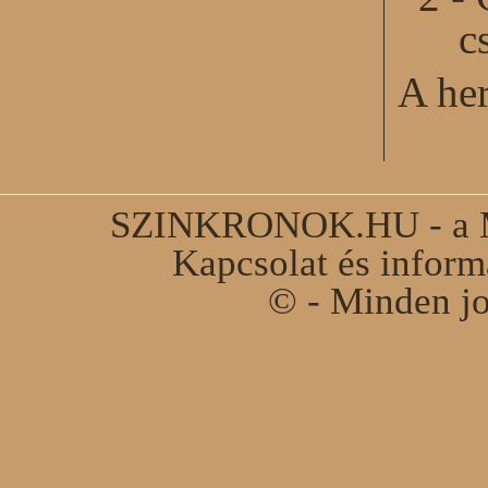
c
A he
SZINKRONOK.HU - a Ma
Kapcsolat és infor
© - Minden jo