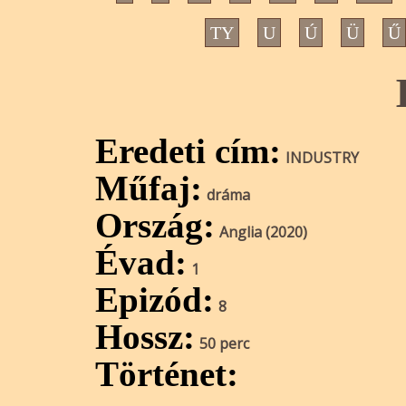
TY
U
Ú
Ü
Ű
Eredeti cím:
INDUSTRY
Műfaj:
dráma
Ország:
Anglia (2020)
Évad:
1
Epizód:
8
Hossz:
50 perc
Történet: