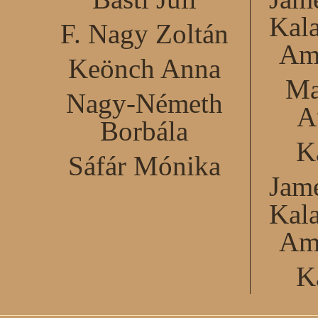
Kal
F. Nagy Zoltán
Am
Keönch Anna
Ma
Nagy-Németh
A
Borbála
K
Sáfár Mónika
Jame
Kal
Am
K