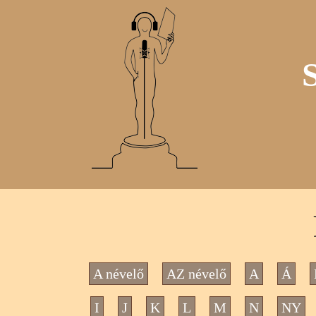
A névelő
AZ névelő
A
Á
I
J
K
L
M
N
NY