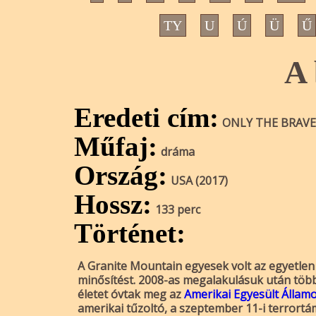
TY
U
Ú
Ü
Ű
A 
Eredeti cím:
ONLY THE BRAVE
Műfaj:
dráma
Ország:
USA (2017)
Hossz:
133 perc
Történet:
A Granite Mountain egyesek volt az egyetlen 
minősítést. 2008-as megalakulásuk után több
életet óvtak meg az
Amerikai Egyesült Állam
amerikai tűzoltó, a szeptember 11-i terrort