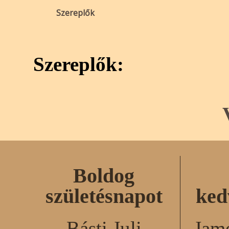
Szereplők
Szereplők:
Boldog
születésnapot
ked
Básti Juli
Jame