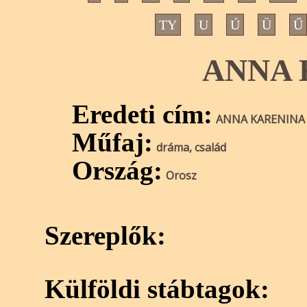
TY
U
Ú
Ü
Ű
ANNA 
Eredeti cím:
ANNA KARENINA
Műfaj:
dráma, család
Ország:
Orosz
Szereplők:
Külföldi stábtagok: