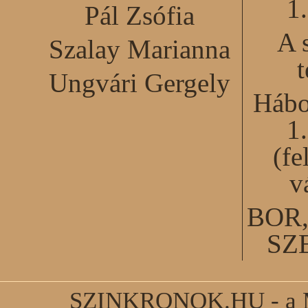
1
Pál Zsófia
A 
Szalay Marianna
Ungvári Gergely
Hábo
1
(fe
v
BOR
SZ
SZINKRONOK.HU - a Ma