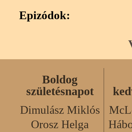
Epizódok:
Boldog
születésnapot
ked
Dimulász Miklós
McLe
Orosz Helga
Hábo