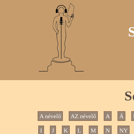
S
A névelő
AZ névelő
A
Á
I
J
K
L
M
N
NY