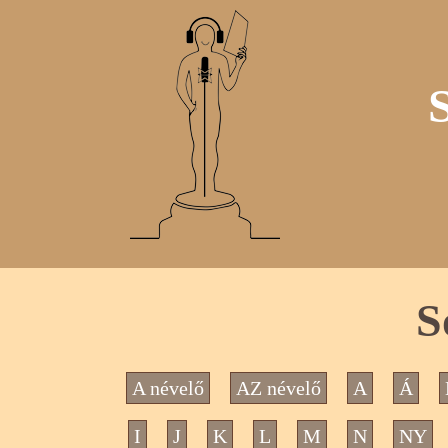
S
A névelő
AZ névelő
A
Á
I
J
K
L
M
N
NY