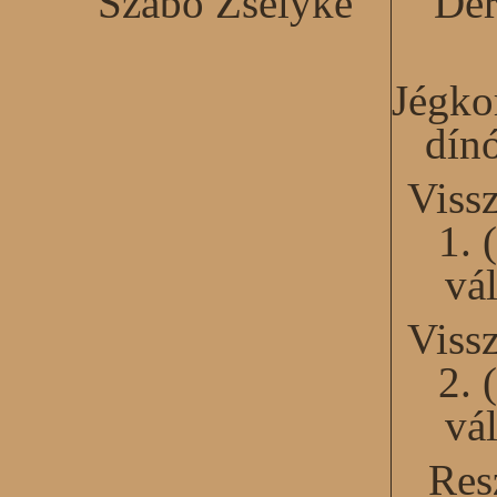
Szabó Zselyke
Der
Jégko
dín
Viss
1. 
vál
Viss
2. 
vál
Res