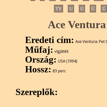
TY
U
Ú
Ü
Ű
Ace Ventura
Eredeti cím:
Ace Ventura: Pet 
Műfaj:
vígjáték
Ország:
USA (1994)
Hossz:
83 perc
Szereplők: