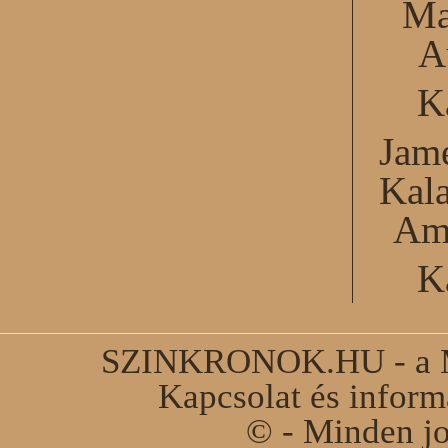
Ma
A
K
Jame
Kal
Am
K
SZINKRONOK.HU - a Ma
Kapcsolat és infor
© - Minden jo