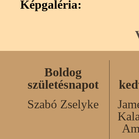
Képgaléria:
Boldog
születésnapot
ked
Szabó Zselyke
Jame
Kal
Am