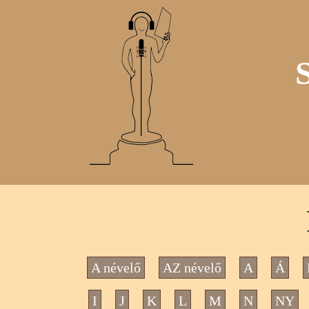
A névelő
AZ névelő
A
Á
I
J
K
L
M
N
NY