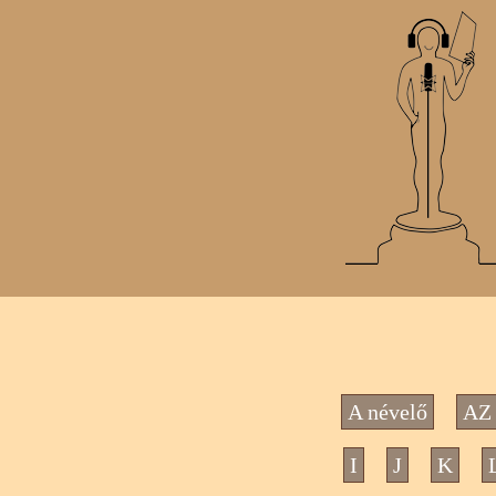
A névelő
AZ 
I
J
K