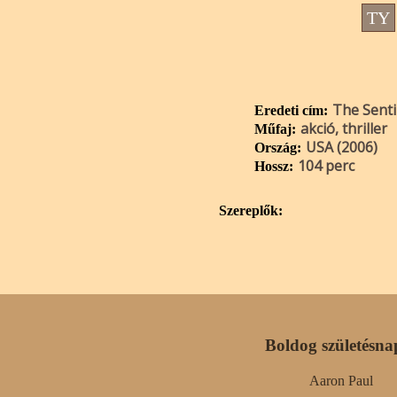
TY
The Senti
Eredeti cím:
akció, thriller
Műfaj:
USA (2006)
Ország:
104 perc
Hossz:
Szereplők:
Boldog születésna
Aaron Paul