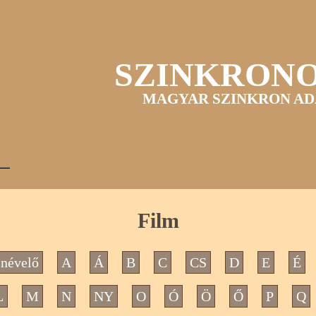
SZINKRON
MAGYAR SZINKRON AD
Film
névelő
A
Á
B
C
CS
D
E
É
L
M
N
NY
O
Ó
Ö
Ő
P
Q