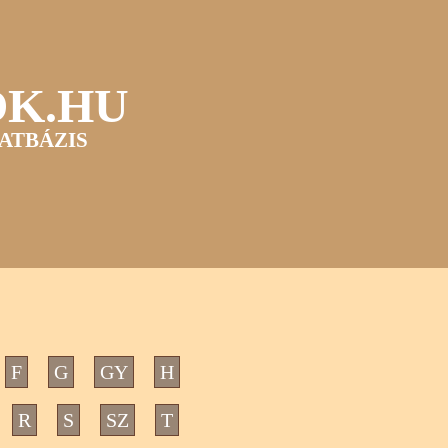
OK.HU
ATBÁZIS
F
G
GY
H
R
S
SZ
T