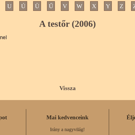
U
Ú
Ü
Ű
V
W
X
Y
Z
A testőr (2006)
nel
Vissza
pot
Mai kedvenceink
Élj
Irány a nagyvilág!