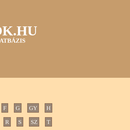
OK.HU
ATBÁZIS
F
G
GY
H
R
S
SZ
T