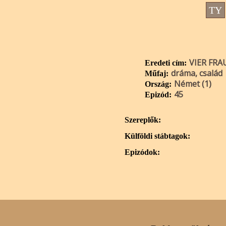
TY
VIER FR
Eredeti cím:
dráma, család
Műfaj:
Német (1)
Ország:
45
Epizód:
Szereplők:
Külföldi stábtagok:
Epizódok: