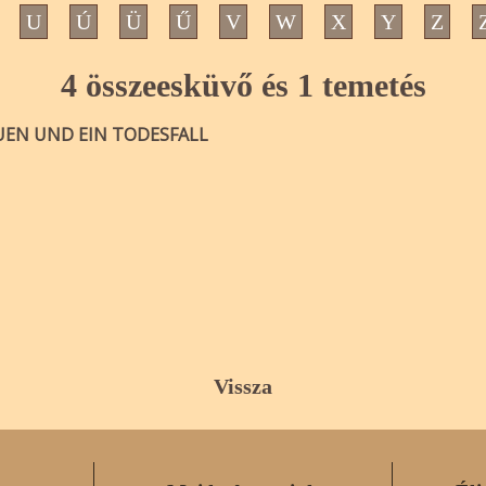
U
Ú
Ü
Ű
V
W
X
Y
Z
4 összeesküvő és 1 temetés
AUEN UND EIN TODESFALL
Vissza