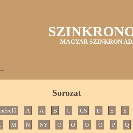
SZINKRON
MAGYAR SZINKRON AD
Sorozat
névelő
A
Á
B
C
CS
D
E
É
L
M
N
NY
O
Ó
Ö
Ő
P
Q