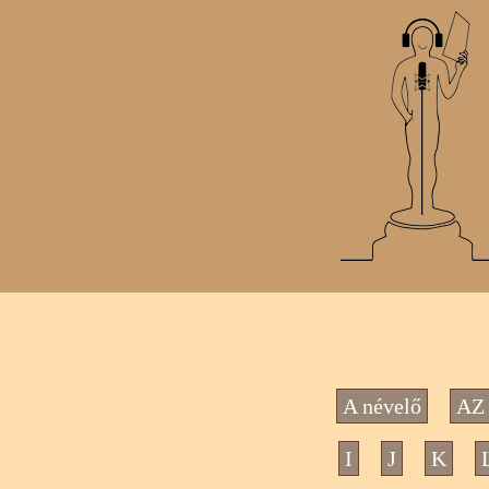
A névelő
AZ 
I
J
K