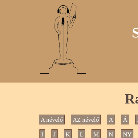
Ra
A névelő
AZ névelő
A
Á
I
J
K
L
M
N
NY