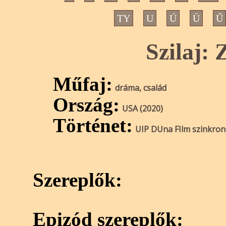
TY
U
Ú
Ü
Ű
Szilaj:
Műfaj:
dráma, család
Ország:
USA (2020)
Történet:
UIP DUna FIlm szinkron
Szereplők:
Epizód szereplők: