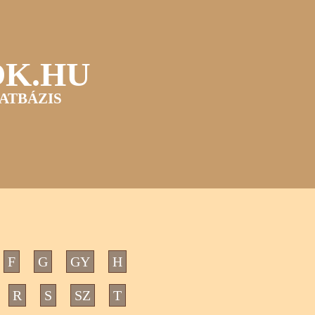
OK.HU
ATBÁZIS
F
G
GY
H
R
S
SZ
T