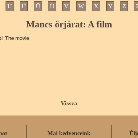
U
Ú
Ü
Ű
V
W
X
Y
Z
Mancs őrjárat: A film
l: The movie
Vissza
pot
Mai kedvenceink
Élj