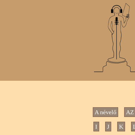
A névelő
AZ 
I
J
K