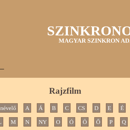
SZINKRON
MAGYAR SZINKRON AD
Rajzfilm
névelő
A
Á
B
C
CS
D
E
É
L
M
N
NY
O
Ó
Ö
Ő
P
Q