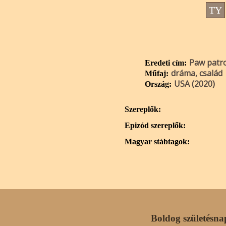
TY
Paw patro
Eredeti cím:
dráma, család
Műfaj:
USA (2020)
Ország:
Szereplők:
Epizód szereplők:
Magyar stábtagok:
Boldog születésna