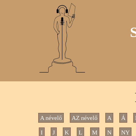
A névelő
AZ névelő
A
Á
I
J
K
L
M
N
NY