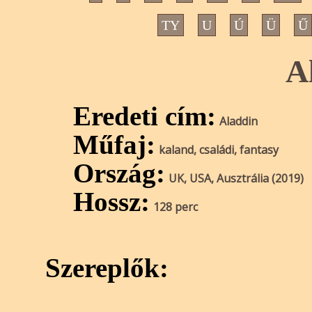
TY
U
Ú
Ü
Ű
A
Eredeti cím:
Aladdin
Műfaj:
kaland, családi, fantasy
Ország:
UK, USA, Ausztrália (2019)
Hossz:
128 perc
Szereplők: