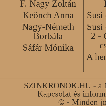
F. Nagy Zoltán
Keönch Anna
Susi
Nagy-Németh
Susi
Borbála
2 - 
c
Sáfár Mónika
A he
SZINKRONOK.HU - a Ma
Kapcsolat és infor
© - Minden jo